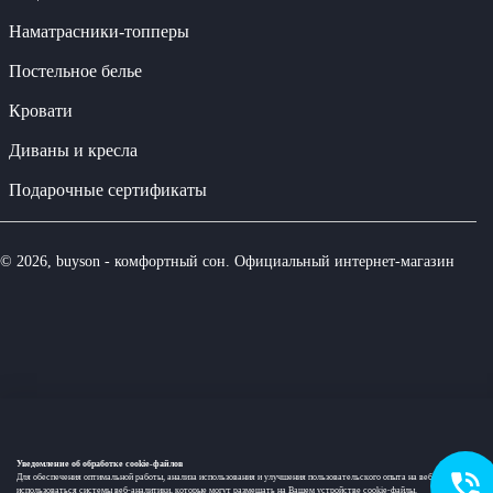
Наматрасники-топперы
Постельное белье
Кровати
Диваны и кресла
Подарочные сертификаты
© 2026, buyson - комфортный сон. Официальный интернет-магазин
Уведомление об обработке cookie-файлов
Для обеспечения оптимальной работы, анализа использования и улучшения пользовательского опыта на веб-сайте могут
использоваться системы веб-аналитики, которые могут размещать на Вашем устройстве cookie-файлы.