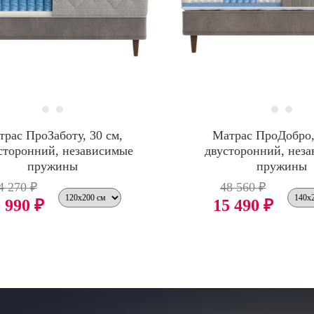
трас ПроЗаботу, 30 см,
Матрас ПроДобро,
сторонний, независимые
двусторонний, нез
пружины
пружины
4 270 ₽
48 560 ₽
 990 ₽
15 490 ₽