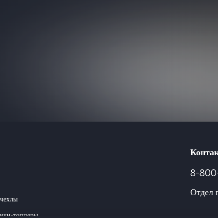
Конта
8-800
Отдел 
чехлы
ики-топперы