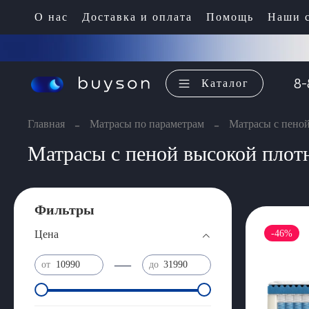
О нас
Доставка и оплата
Помощь
Наши с
8-
Каталог
Главная
Матрасы по параметрам
Матрасы с пено
Матрасы с пеной высокой плот
Фильтры
-46%
Цена
—
от
до