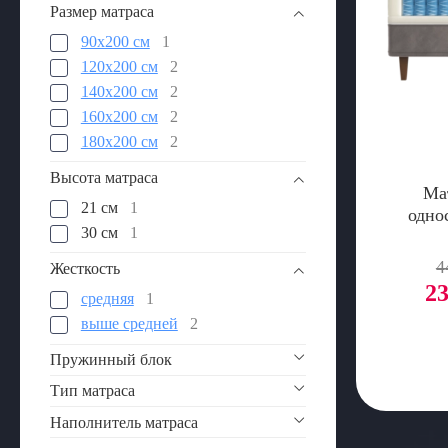
Размер матраса
90x200 см
1
120х200 см
2
140x200 см
2
160x200 см
2
180x200 см
2
Высота матраса
Ма
21 см
1
одно
30 см
1
4
Жесткость
23
средняя
1
выше средней
2
Пружинный блок
Тип матраса
Наполнитель матраса