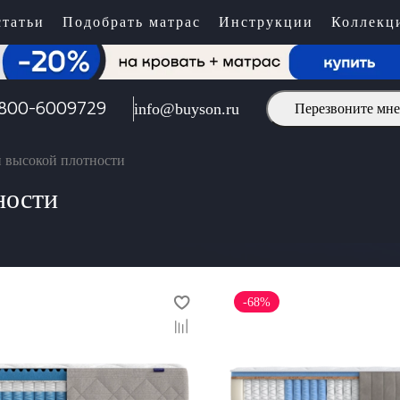
татьи
Подобрать матрас
Инструкции
Коллекц
800-6009729
info@buyson.ru
Перезвоните мне
й высокой плотности
ности
-68%