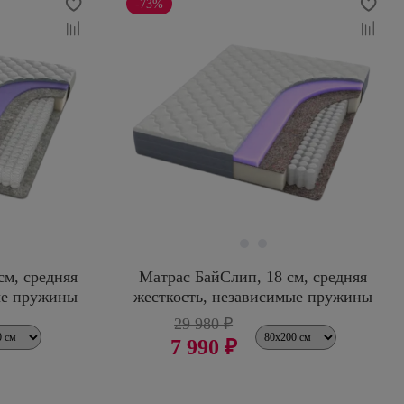
-73%
см, средняя
Матрас БайСлип, 18 см, средняя
ые пружины
жесткость, независимые пружины
29 980 ₽
7 990 ₽