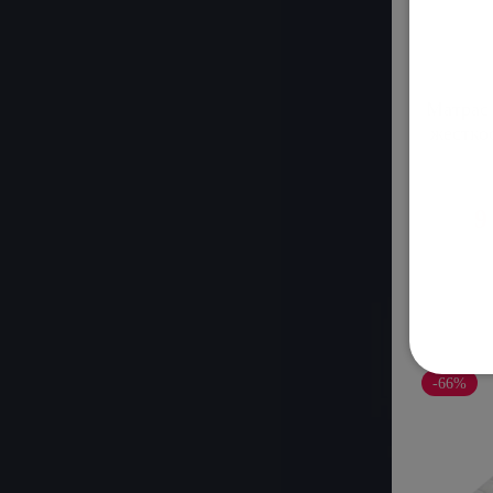
Матрас 
жестко
3
9
-66%