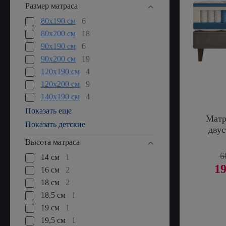
Размер матраса
80х190 см
6
80x200 см
18
90х190 см
6
90x200 см
19
120х190 см
4
120х200 см
9
140х190 см
4
Показать еще
Матр
Показать детские
дву
Высота матраса
6
14 см
1
19
16 см
2
18 см
2
18,5 см
1
19 см
1
19,5 см
1