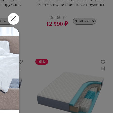
ые пружины
жесткость, независимые пружины
46 860 ₽
12 990 ₽
-66%