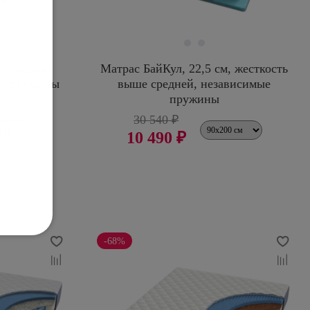
м, средняя
Матрас БайКул, 22,5 см, жесткость
ые пружины
выше средней, независимые
пружины
30 540 ₽
10 490 ₽
-68%