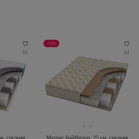
-72%
м, средняя
Матрас БайНатюр, 25 см, средняя