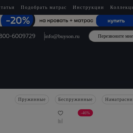
татьи
Подобрать матрас
Инструкции
Коллекц
800-6009729
info@buyson.ru
Перезвоните мне
Пружинные
Беспружинные
Наматрасни
-46%