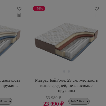
-56%
, жесткость
Матрас БайРоял, 29 см, жесткость
е пружины
выше средней, независимые
пружины
53 980 ₽
23 990 ₽