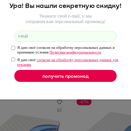
Ура! Вы нашли секретную скидку!
Укажите свой e-mail, и мы
отправим вам персональный промокод!
БайМассаж, 23 см, средняя
Матрас БайЛив, 23 с
сть, независимые пружины
жесткость, независим
Я даю своё согласие на обработку персональных данных и
3 980 ₽
41 120 ₽
принимаю условия
Политики конфиденциальности
 990 ₽
8 640 ₽
Я даю своё
согласие на обработку персональных данных для
рекламы
-67%