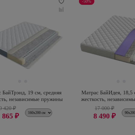
-50%
 БайТрэнд, 19 см, средняя
Матрас БайИдея, 18,5 
сть, независимые пружины
жесткость, независим
0 420 ₽
17 000 ₽
 865 ₽
8 490 ₽