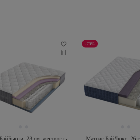
-70%
БайБьюти, 28 см, жесткость
Матрас БайЛюкс, 26 с