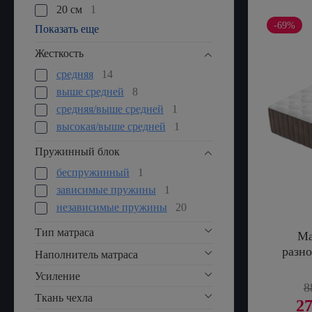
20 см
1
-69%
Показать еще
Жесткость
средняя
14
выше средней
8
средняя/выше средней
1
высокая/выше средней
1
Пружинный блок
беспружинный
1
зависимые пружины
1
независимые пружины
20
Тип матраса
Ма
разн
Наполнитель матраса
Усиление
8
Ткань чехла
27