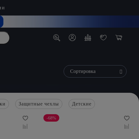
ии
ки
Защитные чехлы
Детские
-68%