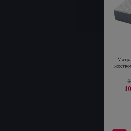
Матра
жестко
3
10