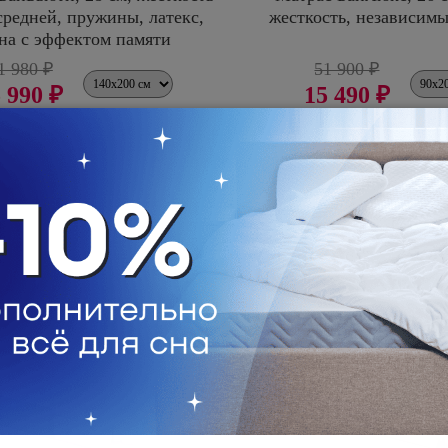
редней, пружины, латекс,
жесткость, независим
на с эффектом памяти
1 980 ₽
51 900 ₽
 990 ₽
15 490 ₽
-79%