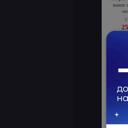
выше с
пе
7
25
-71%