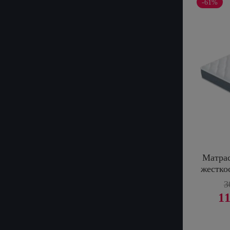
-61%
Матрас
жестко
3
11