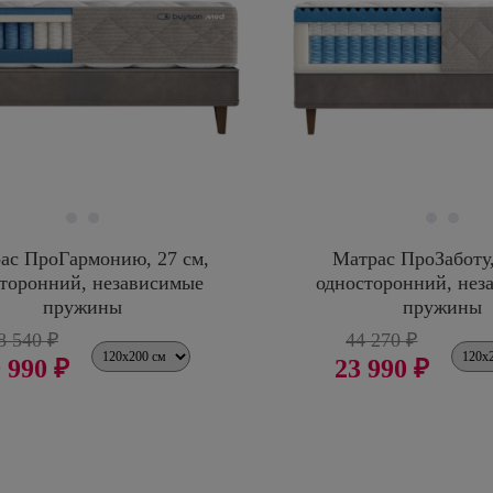
ас ПроГармонию, 27 см,
Матрас ПроЗаботу,
сторонний, независимые
односторонний, нез
пружины
пружины
8 540 ₽
44 270 ₽
 990 ₽
23 990 ₽