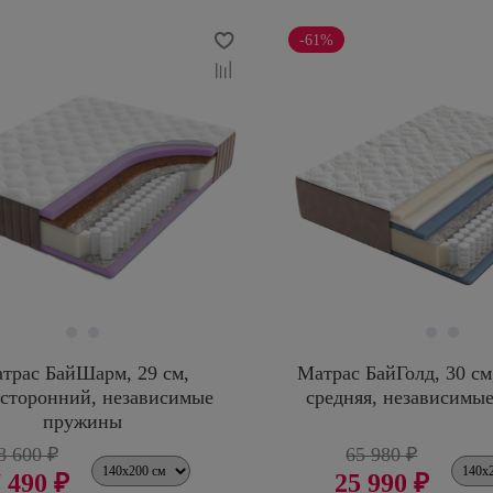
-61%
трас БайШарм, 29 см,
Матрас БайГолд, 30 см
осторонний, независимые
средняя, независимы
пружины
8 600 ₽
65 980 ₽
 490 ₽
25 990 ₽