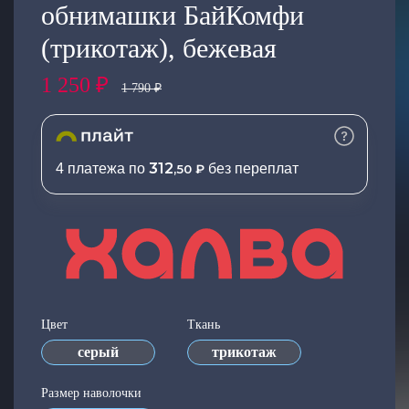
обнимашки БайКомфи
Добавляйте товары
(трикотаж), бежевая
в корзину
1 250 ₽
1 790 ₽
Оплачивайте сегодня только
25
% картой любого банка
312
4 платежа по
без переплат
,50 ₽
Получайте товар
выбранный способом
Оставшиеся
75
% будут
списываться
с вашей карты
по
25
%
каждые 2 недели
Цвет
Ткань
серый
трикотаж
Размер наволочки
Подробнее