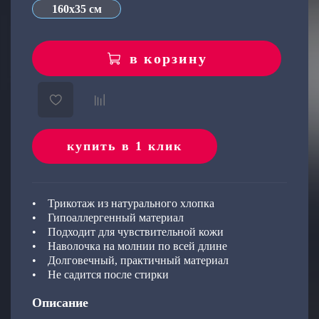
160х35 см
об оплате Плайтом
в корзину
Остались вопросы?
25
8 800 302-02-51
plait.ru
раз в 2
недели
купить в 1 клик
• Трикотаж из натурального хлопка
• Гипоаллергенный материал
• Подходит для чувствительной кожи
• Наволочка на молнии по всей длине
• Долговечный, практичный материал
• Не садится после стирки
Описание