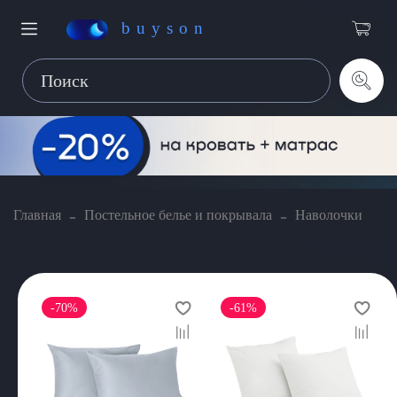
buyson
Главная
Постельное белье и покрывала
Наволочки
-70%
-61%