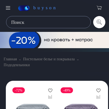
buyson
Главная
Постельное белье и покрывала
Пододеяльники
-72%
-49%