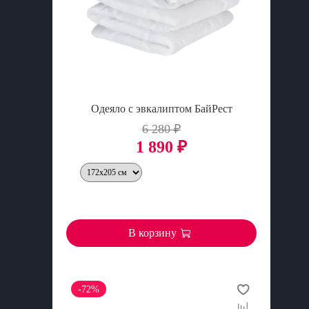
Одеяло с эвкалиптом БайРест
6 280 ₽
1 890 ₽
В корзину
-72%