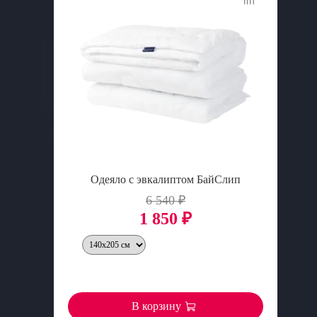
Одеяло с эвкалиптом БайСлип
6 540 ₽
1 850 ₽
В корзину