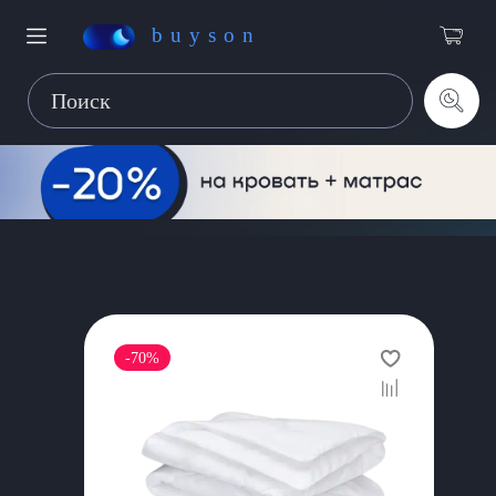
buyson
-70%