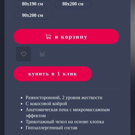
80х190 см
80x200 см
об оплате Плайтом
90x200 см
в корзину
Остались вопросы?
25
8 800 302-02-51
plait.ru
раз в 2
недели
купить в 1 клик
Разносторонний, 2 уровня жесткости
С кокосовой койрой
Анатомическая пена с
микромассажным
эффектом
Трикотажный чехол на основе хлопка
Гипоаллергенный состав