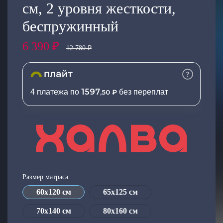
см, 2 уровня жесткости,
Добавляйте товары
беспружинный
в корзину
6 390 ₽
12 780 ₽
Оплачивайте сегодня только
25
% картой любого банка
1597
4 платежа по
без переплат
,50 ₽
Получайте товар
выбранный способом
Оставшиеся
75
% будут
списываться
с вашей карты
по
25
%
каждые 2 недели
Размер матраса
60х120 см
65х125 см
70х140 см
80х160 см
Подробнее