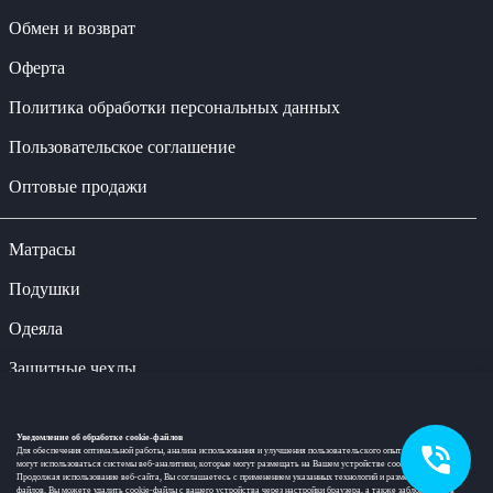
Обмен и возврат
Оферта
Политика обработки персональных данных
Пользовательское соглашение
Оптовые продажи
Матрасы
Подушки
Одеяла
Защитные чехлы
Наматрасники-топперы
Уведомление об обработке cookie-файлов
Постельное белье
Для обеспечения оптимальной работы, анализа использования и улучшения пользовательского опыта на веб-сайте
могут использоваться системы веб-аналитики, которые могут размещать на Вашем устройстве cookie-файлы.
Продолжая использование веб-сайта, Вы соглашаетесь с применением указанных технологий и размещением cookie-
Кровати
файлов. Вы можете удалить cookie-файлы с вашего устройства через настройки браузера, а также заблокировать