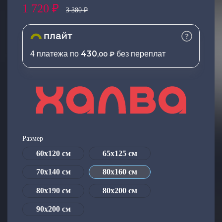
1 720 ₽
об оплате Плайтом
3 380 ₽
430
4 платежа по
без переплат
,00 ₽
Остались вопросы?
25
8 800 302-02-51
plait.ru
раз в 2
недели
Размер
60х120 см
65х125 см
70х140 см
80х160 см
80х190 см
80x200 см
90x200 см