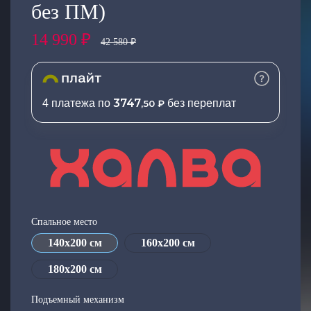
без ПМ)
Добавляйте товары
14 990 ₽
в корзину
42 580 ₽
Оплачивайте сегодня только
25
% картой любого банка
3747
4 платежа по
без переплат
,50 ₽
Получайте товар
выбранный способом
Оставшиеся
75
% будут
Спальное место
списываться
с вашей карты
по
25
%
каждые 2 недели
140х200 см
160х200 см
180х200 см
Подъемный механизм
Подробнее