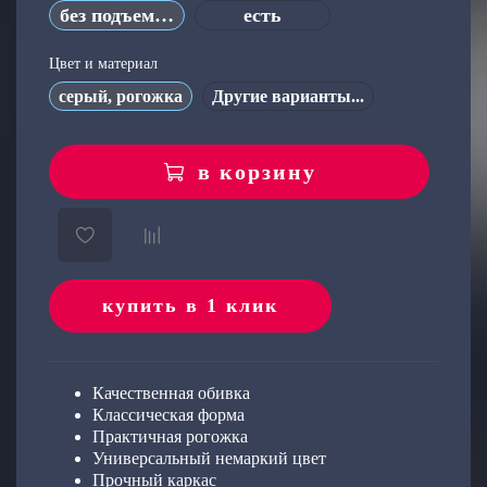
без подъемного механизма
есть
об оплате Плайтом
Цвет и материал
серый, рогожка
Другие варианты...
Остались вопросы?
25
8 800 302-02-51
в корзину
plait.ru
раз в 2
недели
купить в 1 клик
Качественная обивка
Классическая форма
Практичная рогожка
Универсальный немаркий цвет
Прочный каркас